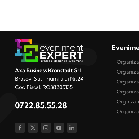
Evenim
Organizar
Axa Business Kronstadt Srl
Organizar
Brasov, Str. Triumfului Nr.24
Organiza
Cod Fiscal: RO38205135
Organiza
Orgnizar
0722.85.55.28
Organiza