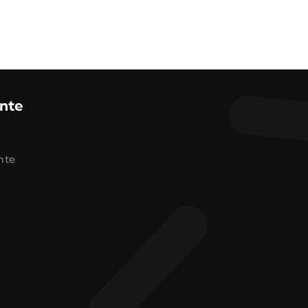
ente
nte