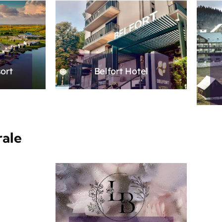
ort
Belfort Hotel
rale