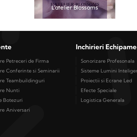
L’atelier Blossoms
ente
Inchirieri Echipam
e Petreceri de Firma
Sonorizare Profesonala
e Conferinte si Seminarii
Sisteme Lumini Intelige
re Teambuildinguri
Proiectii si Ecrane Led
re Nunti
Efecte Speciale
e Botezuri
Logistica Generala
re Aniversari